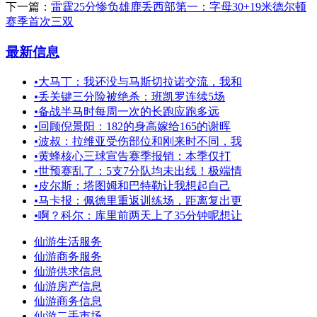
下一篇：
雷霆25分惨负雄鹿丢西部第一：字母30+19米德尔顿
赛季首次三双
最新信息
•
大马丁：我还没与马斯切拉诺交流，我和
•
丢关键三分险被绝杀：班凯罗连续5场
•
备战半马时每周一次的长跑应跑多远
•
回顾倪景阳：182的身高嫁给165的谢晖
•
波叔：拉维亚受伤部位和刚来时不同，我
•
黄蜂核心三球宣告赛季报销：本季仅打
•
世预赛乱了：5支7分队均未出线！极端情
•
皮尔斯：塔图姆和巴特勒让我想起自己
•
马卡报：佩德里重返训练场，距离复出更
•
啊？科尔：库里前两天上了35分钟呢想让
仙游生活服务
仙游商务服务
仙游供求信息
仙游房产信息
仙游商务信息
仙游二手市场