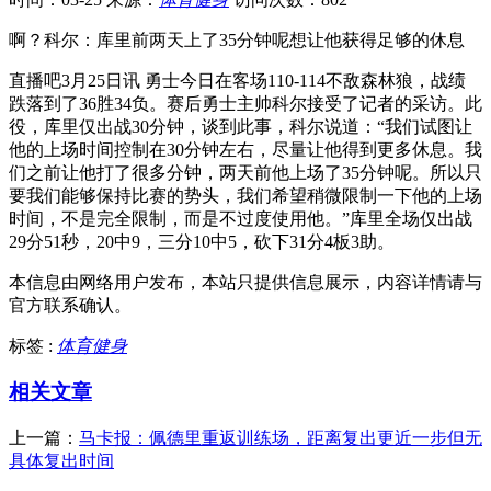
啊？科尔：库里前两天上了35分钟呢想让他获得足够的休息
直播吧3月25日讯 勇士今日在客场110-114不敌森林狼，战绩
跌落到了36胜34负。赛后勇士主帅科尔接受了记者的采访。此
役，库里仅出战30分钟，谈到此事，科尔说道：“我们试图让
他的上场时间控制在30分钟左右，尽量让他得到更多休息。我
们之前让他打了很多分钟，两天前他上场了35分钟呢。所以只
要我们能够保持比赛的势头，我们希望稍微限制一下他的上场
时间，不是完全限制，而是不过度使用他。”库里全场仅出战
29分51秒，20中9，三分10中5，砍下31分4板3助。
本信息由网络用户发布，
本站只提供信息展示，内容详情请与
官方联系确认。
标签 :
体育健身
相关文章
上一篇：
马卡报：佩德里重返训练场，距离复出更近一步但无
具体复出时间