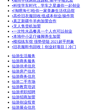
•
湖州手扶两轮压路机 南平手推式双
•
科技学车时代，学车之星邀你一起创业
•
[淘哩淘七]给你一家美趣生活优品馆
•
高价旧衣服回收/低成本创业/操作简
•
真正新疆牛羊肉加盟合作
•
无人售货机加盟
•
一次性水晶餐具一个人也可以创业
•
本地中小足疗修脚养生加盟
•
模拟练车馆 强势登陆 2021超乎想象
•
旧衣服鞋包回收丨创业好项目丨冷门
仙游生活服务
仙游商务服务
仙游供求信息
仙游房产信息
仙游商务信息
仙游二手市场
仙游教育培训
仙游求职招聘
仙游招商加盟
仙游创业投资
仙游展会信息